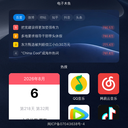
电子木鱼
百度
微博
哔站
知乎
抖音
头条
把党建设得更加坚强有力
1
790.5万
多地要求领导干部带头休假
2
780.8万
东方甄选被判赔偿江小白30万元
3
771.4万
“China Cool”成海外热词
4
761.8万
村民2千万拆迁款法院执行后仍拿不到
5
752.4万
热搜
吉林一“温度计大楼”读数爆表
6
742.5万
2026年8月
感觉全东北都在等7号
7
733.0万
台风白海豚登陆地点更新
6
8
723.6万
画像师林宇辉：画梅姨7年 想亲眼看看
9
713.9万
QQ音乐
网易云音乐
中方回应是否在太平洋海底开采稀土
10
704.3万
第218天 第32周
看守所辅警收受10万获刑1年
11
694.9万
六月廿四 周四
深圳地面沉降致车辆损坏系谣言
12
685.2万
闽ICP备07043638号-4